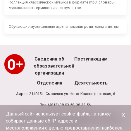
Коллекция классической музыки в формате mp3, словарь
музыкальных терминов и инструментов.
Обучающие музыкальные игры в помощь родителям и детям
Сведения об
Поступающим
образовательной
организации
Отделения
Деятельность
Адрес: 214015 г. Смоленск ул. Ново-Краснофлотская, 6
Тел: (4812) 38-03-58, 38-32-56
Данный сайт использует cookie-файлы, а также
Х
Режим работы школы: 8.00 - 20.00, выходной - воскресенье
собирает данные об IP-адресе и
Режим работы администрации и бухгалтерии школы: 9.00-17.30,
обед 13.00-13.30
местоположении с целью предоставления наиболее