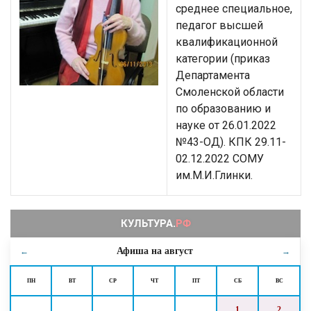
среднее специальное,
педагог высшей
квалификационной
категории (приказ
Департамента
Смоленской области
по образованию и
науке от 26.01.2022
№43-ОД). КПК 29.11-
02.12.2022 СОМУ
им.М.И.Глинки.
Афиша на
август
←
→
ПН
ВТ
СР
ЧТ
ПТ
СБ
ВС
1
2