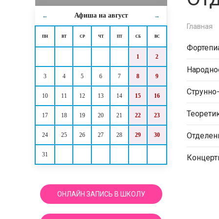
Афиша на
август
←
→
Главная
ПН
ВТ
СР
ЧТ
ПТ
СБ
ВС
Фортепи
1
2
Народно
3
4
5
6
7
8
9
Струнно
10
11
12
13
14
15
16
Теорети
17
18
19
20
21
22
23
Отделен
24
25
26
27
28
29
30
31
Концерт
ОНЛАЙН ЗАПИСЬ В ШКОЛУ