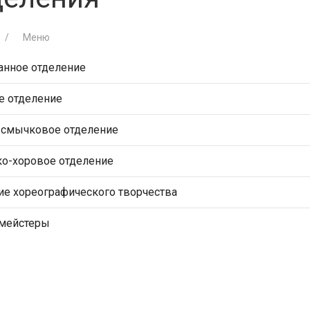
Меню
анное отделение
е отделение
-смычковое отделение
ко-хоровое отделение
ие хореографического творчества
мейстеры