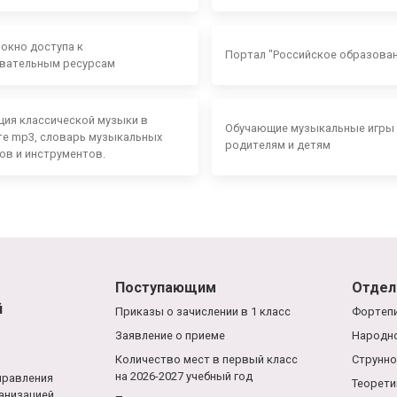
 окно доступа к
Портал "Российское образова
вательным ресурсам
ция классической музыки в
Обучающие музыкальные игры
е mp3, словарь музыкальных
родителям и детям
ов и инструментов.
Поступающим
Отдел
й
Приказы о зачислении в 1 класс
Фортепи
Заявление о приеме
Народно
Количество мест в первый класс
Струнно
на 2026-2027 учебный год
правления
Теорети
анизацией