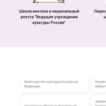
Школа внесена в национальный
Лауре
реестр "Ведущие учреждения
ш
культуры России"
Министерство культуры Российской
Резуль
Федерации
сфере 
Управл
Смоленская областная филармония
полити