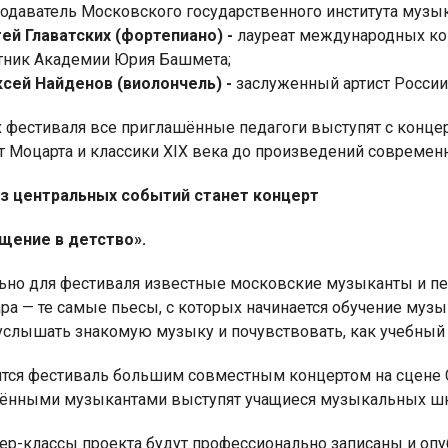
одаватель Московского государственного института музык
гей
Главатских
(фортепиано) -
лауреат международных ко
тник Академии Юрия Башмета;
сей Найденов (виолончель) -
заслуженный артист России
х фестиваля все приглашённые педагоги выступят с конце
от Моцарта и классики XIX века до произведений современ
з центральных событий станет концерт
щение в детство».
ьно для фестиваля известные московские музыканты и пе
ра — те самые пьесы, с которых начинается обучение муз
услышать знакомую музыку и почувствовать, как учебный 
тся фестиваль большим совместным концертом на сцене 
ёнными музыкантами выступят учащиеся музыкальных шко
тер-классы проекта будут профессионально записаны и опу