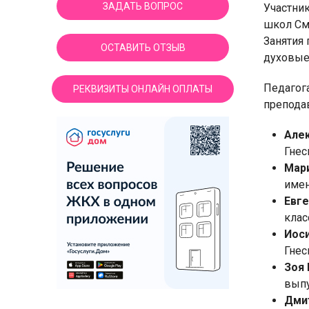
ЗАДАТЬ ВОПРОС
Участни
школ См
Занятия
ОСТАВИТЬ ОТЗЫВ
духовые
Педагог
РЕКВИЗИТЫ ОНЛАЙН ОПЛАТЫ
препода
Алек
Гнес
М
ар
имен
Евг
клас
Иос
Гнес
Зоя
выпу
Дмит