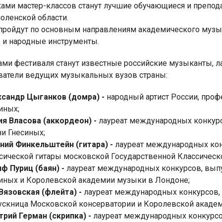
ками мастер-классов станут лучшие обучающиеся и препо
оленской области.
 пройдут по основным направлениям академического музык
 и народные инструменты.
ами фестиваля станут известные российские музыканты, 
ватели ведущих музыкальных вузов страны:
сандр Цыганков (домра) -
народный артист России, про
иных;
ия Власова (аккордеон) -
лауреат международных конкур
и Гнесиных;
ений
Финкельштейн
(гитара) -
лауреат международных ко
сической гитары московской Государственной Классическ
иф
Пуриц
(баян) -
лауреат международных конкурсов, вып
иных и Королевской академии музыки в Лондоне;
Вязовская
(флейта) -
лауреат международных конкурсов,
скница Московской консерватории и Королевской академ
рий Герман (скрипка) -
лауреат международных конкурсо