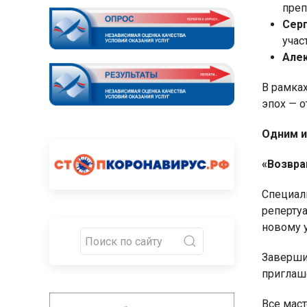
преп
С
ер
учас
Алек
В рамка
эпох — 
Одним и
«Возвра
Специал
репертуа
новому 
Заверши
приглаш
Все мас