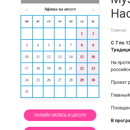
На
Афиша на
август
←
→
ПН
ВТ
СР
ЧТ
ПТ
СБ
ВС
Главная
1
2
С 7 по 
3
4
5
6
7
8
9
Традици
10
11
12
13
14
15
16
На прот
17
18
19
20
21
22
23
российск
24
25
26
27
28
29
30
Проект 
31
Главный 
Посещени
ОНЛАЙН ЗАПИСЬ В ШКОЛУ
В прогр