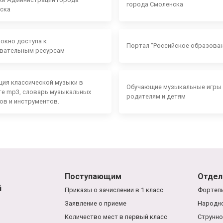
города Смоленска
ска
 окно доступа к
Портал "Российское образова
вательным ресурсам
ция классической музыки в
Обучающие музыкальные игры
е mp3, словарь музыкальных
родителям и детям
ов и инструментов.
Поступающим
Отдел
й
Приказы о зачислении в 1 класс
Фортепи
Заявление о приеме
Народно
Количество мест в первый класс
Струнно