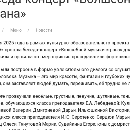
рана»
Меню
Новости
я 2025 года в рамках культурно-образовательного проект
й» прошла беседа-концерт «Волшебной музыки страна» д
вила и провела это мероприятие преподаватель фортепиан
была построена в форме увлекательного диалога со слушат
ловека. Музыка – это мир красоты, фантазии и глубоких ч
, она заставляет людей думать, переживать, её трудно не 
рте прозвучали весёлые, грустные, певучие, шутливые, т
ов, обучающихся класса преподавателя Е.А. Лебедевой: Ку
вой Валерии, Дмитриевой Дарьи, Ильюшкиной Виктории, 
ихся класса преподавателя И.Ю. Сиротенко: Сердюк Марьи
ц Олеси, Тянутовой Марии, Судейкина Егора; юных домрист