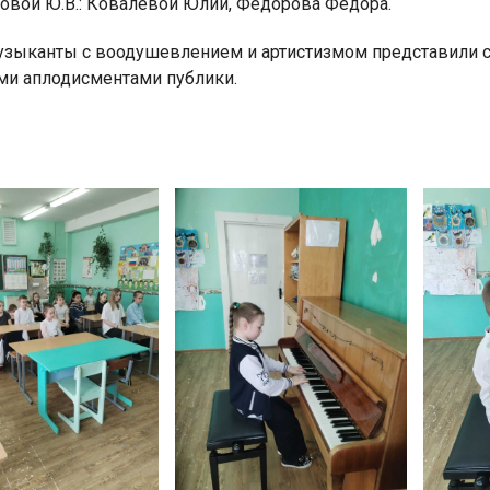
вой Ю.В.: Ковалёвой Юлии, Фёдорова Фёдора.
зыканты с воодушевлением и артистизмом представили 
и аплодисментами публики.