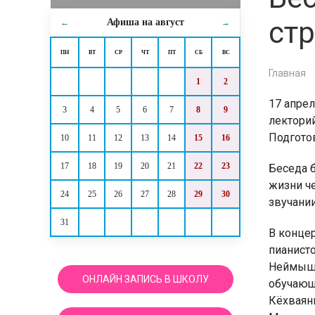
ст
Афиша на
август
←
→
ПН
ВТ
СР
ЧТ
ПТ
СБ
ВС
Главная
1
2
17 апрел
3
4
5
6
7
8
9
лектори
Подгото
10
11
12
13
14
15
16
17
18
19
20
21
22
23
Беседа 
жизни че
24
25
26
27
28
29
30
звучании
31
В конце
пианист
Неймыше
ОНЛАЙН ЗАПИСЬ В ШКОЛУ
обучающ
Кёхваян