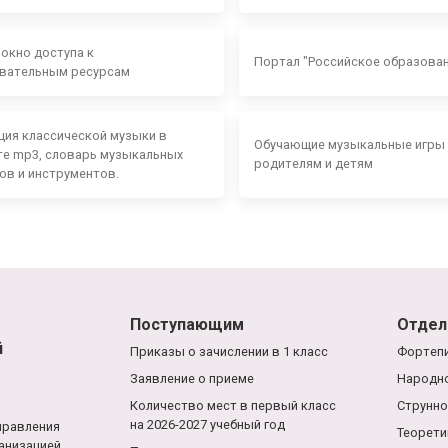
 окно доступа к
Портал "Российское образова
вательным ресурсам
ция классической музыки в
Обучающие музыкальные игры
е mp3, словарь музыкальных
родителям и детям
ов и инструментов.
Поступающим
Отдел
й
Приказы о зачислении в 1 класс
Фортепи
Заявление о приеме
Народно
Количество мест в первый класс
Струнно
на 2026-2027 учебный год
правления
Теорети
анизацией