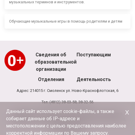
музыкальных терминов и инструментов.
Обучающие музыкальные игры в помощь родителям и детям
Сведения об
Поступающим
образовательной
организации
Отделения
Деятельность
Адрес: 214015 г. Смоленск ул. Ново-Краснофлотская, 6
Тел: (4812) 38-03-58, 38-32-56
Данный сайт использует cookie-файлы, а также
Х
Режим работы школы: 8.00 - 20.00, выходной - воскресенье
собирает данные об IP-адресе и
Режим работы администрации и бухгалтерии школы: 9.00-17.30,
обед 13.00-13.30
местоположении с целью предоставления наиболее
корректной информации по Вашему запросу.