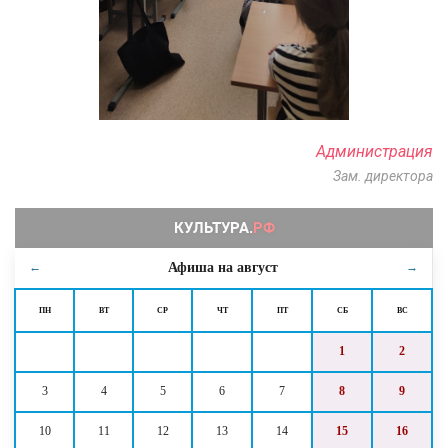
Администрация
Зам. директора
Афиша на
август
←
→
ПН
ВТ
СР
ЧТ
ПТ
СБ
ВС
1
2
3
4
5
6
7
8
9
10
11
12
13
14
15
16