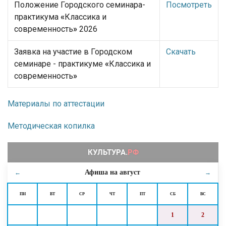
Положение Городского семинара-
Посмотреть
практикума
«
Классика и
современность
»
2026
Заявка на участие в Городском
Скачать
семинаре - практикуме
«
Классика и
современность
»
Материалы по аттестации
Методическая копилка
Афиша на
август
←
→
ПН
ВТ
СР
ЧТ
ПТ
СБ
ВС
1
2